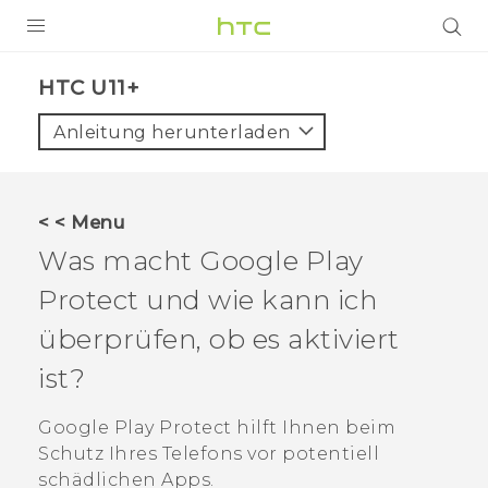
PRODUKTE
HTC U11+‎
VIVE
Anleitung herunterladen
G REIGNS
SMARTPHONES
< < Menu
ZUBEHÖR
Was macht
Google Play
VIVERSE
Protect
und wie kann ich
überprüfen, ob es aktiviert
UNTERSTÜTZUNG
ist?
HTC-Geräte und Zubehör
Anmelden
Google Play Protect
hilft Ihnen beim
Schutz Ihres Telefons vor potentiell
schädlichen Apps.