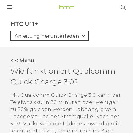
PRODUKTE
HTC U11+‎
VIVE
Anleitung herunterladen
G REIGNS
SMARTPHONES
< < Menu
ZUBEHÖR
Wie funktioniert
Qualcomm
VIVERSE
Quick Charge
3.0?
UNTERSTÜTZUNG
Mit
Qualcomm
Quick Charge
3.0 kann der
Telefonakku in 30 Minuten oder weniger
HTC-Geräte und Zubehör
Anmelden
zu 50% geladen werden—abhängig vom
Ladegerät und der Stromquelle. Nach der
50% Marke wird die Ladegeschwindigkeit
leicht gedrosselt, um eine übermäßige