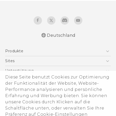
Deutschland
Deutsch - Schnellstart
Produkte
Deutsch - Benutzerhandbuch
Deutsch - Informationen zur Sicherheit und
Smartphones
Sites
behördliche Bestimmungen
5G
HTC Dev
Unterstützung
English - Quick start guide
VIVE
Diese Seite benutzt Cookies zur Optimierung
English - User manual
HTC Vive
Unterstützung
Über HTC
der Funktionalität der Website, Website-
Zubehör
English - Safety and regulatory guide
eCommerce Support
ESG
Performance analysieren und persönliche
Erfahrung und Werbung bieten. Sie können
Impressum
unsere Cookies durch Klicken auf die
Investor
Schaltfläche unten, oder verwalten Sie Ihre
Cookie Preferences
Präferenz auf Cookie-Einstellungen