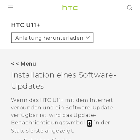
PRODUKTE
HTC U11+‎
VIVE
Anleitung herunterladen
G REIGNS
SMARTPHONES
< < Menu
ZUBEHÖR
Installation eines Software-
VIVERSE
Updates
UNTERSTÜTZUNG
Wenn das
HTC U11‍+
mit dem Internet
verbunden und ein Software-Update
HTC-Geräte und Zubehör
Anmelden
verfügbar ist, wird das Update-
Benachrichtigungssymbol
in der
Statusleiste angezeigt.