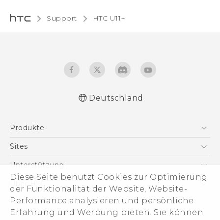
Support
HTC U11+‎
Deutschland
Deutsch - Schnellstart
Produkte
Deutsch - Benutzerhandbuch
Deutsch - Informationen zur Sicherheit und
Smartphones
Sites
behördliche Bestimmungen
5G
HTC Dev
Unterstützung
English - Quick start guide
VIVE
Diese Seite benutzt Cookies zur Optimierung
English - User manual
HTC Vive
Unterstützung
Über HTC
der Funktionalität der Website, Website-
Zubehör
English - Safety and regulatory guide
eCommerce Support
Performance analysieren und persönliche
ESG
Erfahrung und Werbung bieten. Sie können
Impressum