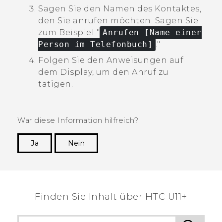
Sagen Sie den Namen des Kontaktes,
den Sie anrufen möchten.
Sagen Sie
zum Beispiel "‍
Anrufen [Name einer
Person im Telefonbuch]
."‍
Folgen Sie den Anweisungen auf
dem Display, um den Anruf zu
tätigen.
War diese Information hilfreich?
Ja
Nein
Vielen Dank! Ihr Feedback hilft anderen, die
hilfreichsten Informationen zu finden.
Finden Sie Inhalt über‎ HTC U11+