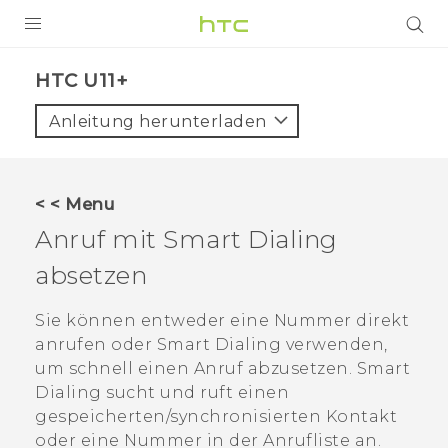
PRODUKTE
HTC U11+‎
VIVE
Anleitung herunterladen
G REIGNS
SMARTPHONES
< < Menu
ZUBEHÖR
Anruf mit
Smart Dialing
VIVERSE
absetzen
UNTERSTÜTZUNG
Sie können entweder eine Nummer direkt
anrufen oder
Smart Dialing
verwenden,
HTC-Geräte und Zubehör
Anmelden
um schnell einen Anruf abzusetzen.
Smart
Dialing
sucht und ruft einen
gespeicherten/synchronisierten Kontakt
oder eine Nummer in der Anrufliste an.