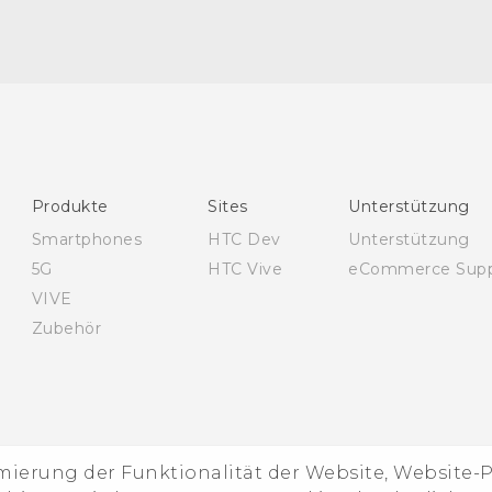
Deutsch - Schnellstart
Deutsch - Benutzerhandbuch
Deutsch - Informationen zur Sicherheit und
behördliche Bestimmungen
English - Quick start guide
Produkte
Sites
Unterstützung
English - User manual
Smartphones
HTC Dev
Unterstützung
English - Safety and regulatory guide
5G
HTC Vive
eCommerce Supp
VIVE
Zubehör
imierung der Funktionalität der Website, Website