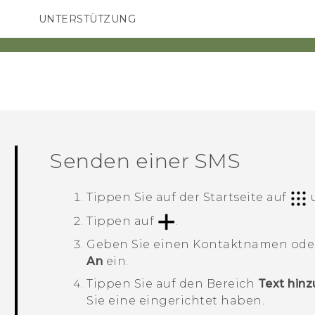
UNTERSTÜTZUNG
HTC-Geräte und Zubehör
SMARTPHONES
ZUBEHÖR
Senden einer SMS
Tippen Sie auf der
Startseite
auf
u
Tippen auf
.
Geben Sie einen Kontaktnamen oder
An
ein.
Tippen Sie auf den Bereich
Text hin
Sie eine eingerichtet haben.