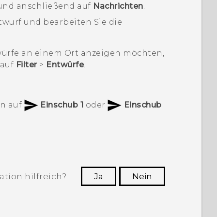
nd anschließend auf
Nachrichten
.
twurf und bearbeiten Sie die
ürfe an einem Ort anzeigen möchten,
 auf
Filter
>
Entwürfe
.
en auf
Einschub 1
oder
Einschub
tion hilfreich?
Ja
Nein
n, die hilfreichsten Informationen zu
finden.