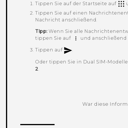
Tippen Sie auf der
Startseite
auf
u
Tippen Sie auf einen Nachrichtenen
Nachricht anschließend.
Tipp:
Wenn Sie alle Nachrichtenentw
tippen Sie auf
und anschließend
Tippen auf
.
Oder tippen Sie in Dual SIM-Modell
2
.
War diese Informa
Vielen Dank! Ihr Feedback hilft andere