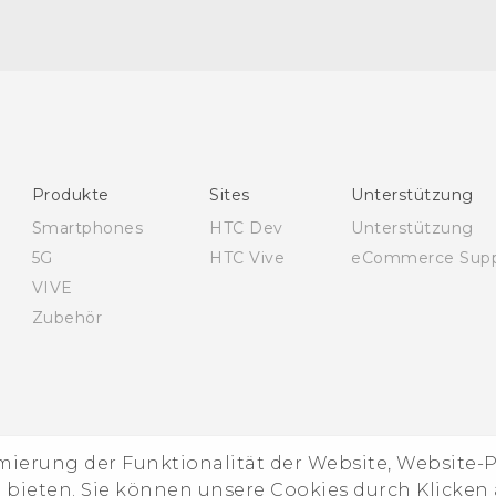
Deutsch - Schnellstart
Deutsch - Benutzerhandbuch
Deutsch - Informationen zur Sicherheit und
behördliche Bestimmungen
English - Quick start guide
Produkte
Sites
Unterstützung
English - User manual
Smartphones
HTC Dev
Unterstützung
English - Safety and regulatory guide
5G
HTC Vive
eCommerce Supp
VIVE
Zubehör
imierung der Funktionalität der Website, Website
ieten. Sie können unsere Cookies durch Klicken a