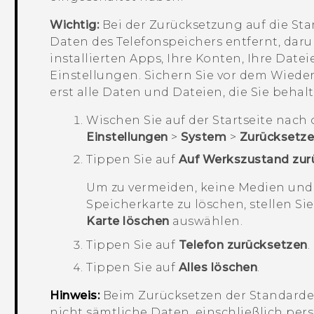
Wichtig:
Bei der Zurücksetzung auf die St
Daten des Telefonspeichers entfernt, dar
installierten Apps, Ihre Konten, Ihre Dat
Einstellungen. Sichern Sie vor dem Wiede
erst alle Daten und Dateien, die Sie beha
Wischen Sie auf der
Startseite
nach o
Einstellungen
>
System
>
Zurücksetz
Tippen Sie auf
Auf Werkszustand zur
Um zu vermeiden, keine Medien und
Speicherkarte zu löschen, stellen Sie
Karte löschen
auswählen.
mm
Tippen Sie auf
Telefon zurücksetzen
.
Tippen Sie auf
Alles löschen
.
Hinweis:
Beim Zurücksetzen der Standarde
nicht sämtliche Daten, einschließlich per