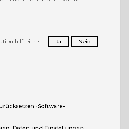
tion hilfreich?
Ja
Nein
n, die hilfreichsten Informationen zu
finden.
zurücksetzen (Software-
ien, Daten und Einstellungen