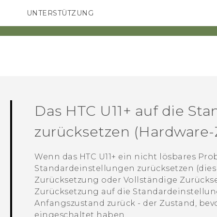
UNTERSTÜTZUNG
HTC-Geräte und Zubehör
SMARTPHONES
ZUBEHÖR
Das
HTC U11‍+
auf die Sta
zurücksetzen (Hardware-
Wenn das
HTC U11‍+
ein nicht lösbares Prob
Standardeinstellungen zurücksetzen (dies
Zurücksetzung oder Vollständige Zurückse
Zurücksetzung auf die Standardeinstellung
Anfangszustand zurück - der Zustand, bevo
eingeschaltet haben.