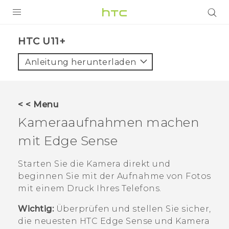
PRODUKTE
HTC U11+‎
VIVE
Anleitung herunterladen
G REIGNS
SMARTPHONES
< < Menu
ZUBEHÖR
Kameraaufnahmen machen
VIVERSE
mit
Edge Sense
UNTERSTÜTZUNG
Starten Sie die Kamera direkt und
beginnen Sie mit der Aufnahme von Fotos
HTC-Geräte und Zubehör
Anmelden
mit einem Druck Ihres Telefons.
Wichtig:
Überprüfen und stellen Sie sicher,
die neuesten HTC
Edge Sense
und
Kamera