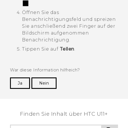
.
Öffnen Sie das
Benachrichtigungsfeld und spreizen
Sie anschließend zwei Finger auf der
Bildschirm aufgenommen
Benachrichtigung.
Tippen Sie auf
Teilen
.
War diese Information hilfreich?
Ja
Nein
Vielen Dank! Ihr Feedback hilft anderen, die
hilfreichsten Informationen zu finden.
Finden Sie Inhalt über‎ HTC U11+