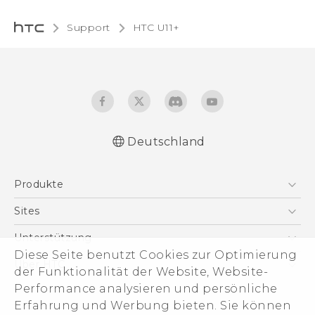
Support
HTC U11+‎
Deutschland
Deutsch - Schnellstart
Produkte
Deutsch - Benutzerhandbuch
Deutsch - Informationen zur Sicherheit und
Smartphones
Sites
behördliche Bestimmungen
5G
HTC Dev
Unterstützung
English - Quick start guide
VIVE
Diese Seite benutzt Cookies zur Optimierung
English - User manual
HTC Vive
Unterstützung
Über HTC
der Funktionalität der Website, Website-
Zubehör
English - Safety and regulatory guide
eCommerce Support
Performance analysieren und persönliche
ESG
Erfahrung und Werbung bieten. Sie können
Impressum