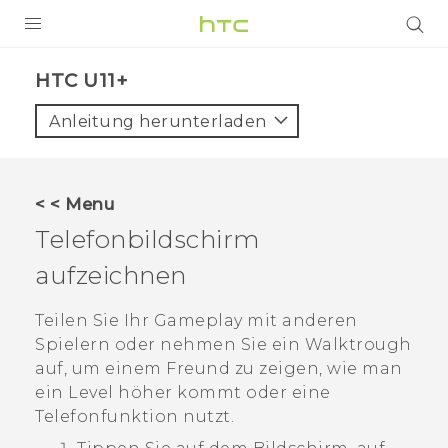
PRODUKTE
HTC U11+‎
VIVE
Anleitung herunterladen
G REIGNS
SMARTPHONES
< < Menu
ZUBEHÖR
Telefonbildschirm
VIVERSE
aufzeichnen
UNTERSTÜTZUNG
Teilen Sie Ihr Gameplay mit anderen
Spielern oder nehmen Sie ein Walktrough
HTC-Geräte und Zubehör
Anmelden
auf, um einem Freund zu zeigen, wie man
ein Level höher kommt oder eine
Telefonfunktion nutzt.