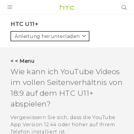
PRODUKTE
HTC U11+‎
VIVE
Anleitung herunterladen
G REIGNS
SMARTPHONES
< < Menu
ZUBEHÖR
Wie kann ich
YouTube
Videos
VIVERSE
im vollen Seitenverhältnis von
18:9 auf dem
HTC U11‍+
UNTERSTÜTZUNG
abspielen?
HTC-Geräte und Zubehör
Anmelden
Vergewissern Sie sich, dass die
YouTube
App Version 12.44 oder höher auf Ihrem
Telefon installiert ist.