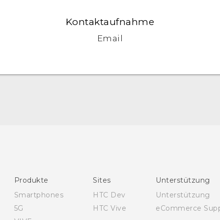
Kontaktaufnahme
Email
Deutsch - Schnellstart
Deutsch - Benutzerhandbuch
Deutsch - Informationen zur Sicherheit und
behördliche Bestimmungen
English - Quick start guide
Produkte
Sites
Unterstützung
English - User manual
Smartphones
HTC Dev
Unterstützung
English - Safety and regulatory guide
5G
HTC Vive
eCommerce Supp