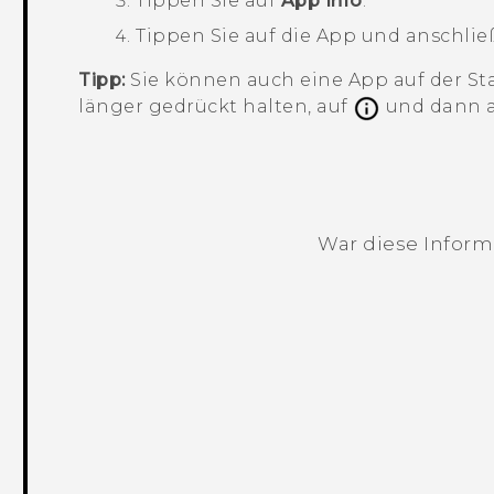
Tippen Sie auf
App Info
.
Tippen Sie auf die App und anschli
Tipp:
Sie können auch eine App auf der
St
länger gedrückt halten, auf
und dann 
War diese Informa
Vielen Dank! Ihr Feedback hilft andere
mm