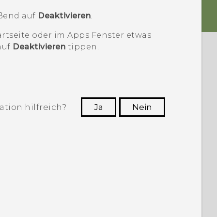
eßend auf
Deaktivieren
.
artseite
oder im
Apps
Fenster etwas
auf
Deaktivieren
tippen.
tion hilfreich?
Ja
Nein
n, die hilfreichsten Informationen zu
finden.