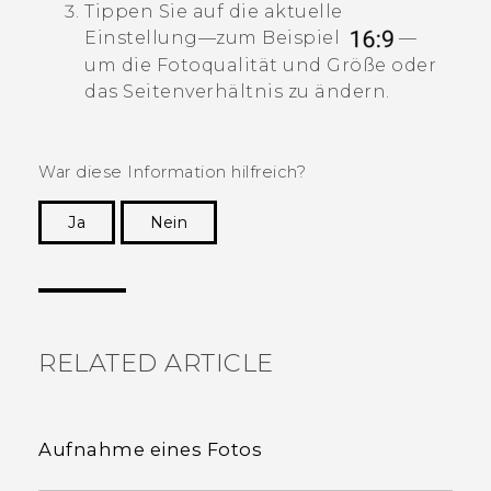
Tippen Sie auf die aktuelle
Einstellung—zum Beispiel
—
um die Fotoqualität und Größe oder
das Seitenverhältnis zu ändern.
War diese Information hilfreich?
Ja
Nein
Vielen Dank! Ihr Feedback hilft anderen, die
hilfreichsten Informationen zu finden.
RELATED ARTICLE
Aufnahme eines Fotos