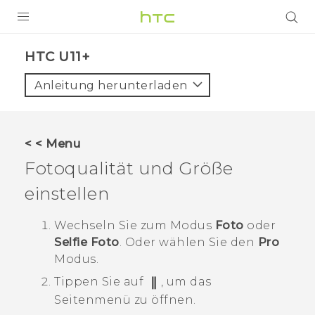
PRODUKTE
HTC U11+‎
VIVE
Anleitung herunterladen
G REIGNS
SMARTPHONES
< < Menu
ZUBEHÖR
Fotoqualität und Größe
VIVERSE
einstellen
UNTERSTÜTZUNG
Wechseln Sie zum Modus
Foto
oder
Selfie Foto
.
Oder wählen Sie den
Pro
HTC-Geräte und Zubehör
Anmelden
Modus.
Tippen Sie auf
, um das
Seitenmenü zu öffnen.