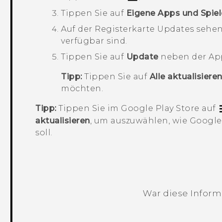
Tippen Sie auf
Eigene Apps und Spiel
Auf der Registerkarte
Updates
sehen 
verfügbar sind.
Tippen Sie auf
Update
neben der App
Tipp:
Tippen Sie auf
Alle aktualisiere
möchten.
Tipp:
Tippen Sie im
Google Play Store
auf
aktualisieren
, um auszuwählen, wie
Google 
soll.
mm
War diese Informa
Vielen Dank! Ihr Feedback hilft andere