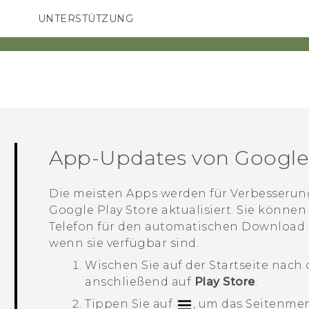
UNTERSTÜTZUNG
HTC-Geräte und Zubehör
SMARTPHONES
ZUBEHÖR
App-Updates von
Google
Die meisten Apps werden für Verbesseru
Google Play Store
aktualisiert. Sie können
Telefon für den automatischen Download u
wenn sie verfügbar sind.
Wischen Sie auf der
Startseite
nach 
anschließend auf
Play Store
.
Tippen Sie auf
, um das Seitenmen