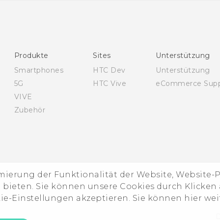
Deutsch - Benutzerhandbuch
Deutsch - Informationen zur Sicherheit und
behördliche Bestimmungen
English - Quick start guide
Produkte
Sites
Unterstützung
English - User manual
Smartphones
HTC Dev
Unterstützung
English - Safety and regulatory guide
5G
HTC Vive
eCommerce Supp
VIVE
Zubehör
imierung der Funktionalität der Website, Website
ieten. Sie können unsere Cookies durch Klicken a
kie-Einstellungen akzeptieren. Sie können hier we
D