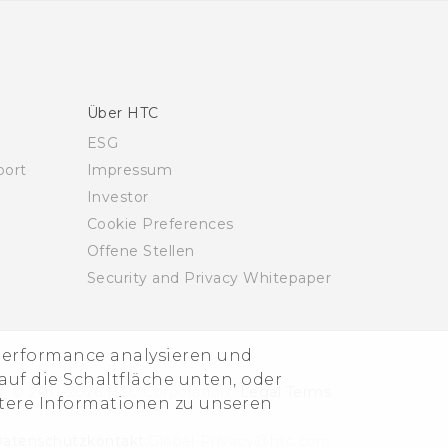
Über HTC
ESG
ort
Impressum
Investor
Cookie Preferences
Offene Stellen
Security and Privacy Whitepaper
-Performance analysieren und
uf die Schaltfläche unten, oder
© 2011-2026 HTC Corporation
Legal Terms
itere Informationen zu unseren
atenschutzkontakt:
Global-Privacy@htc.com