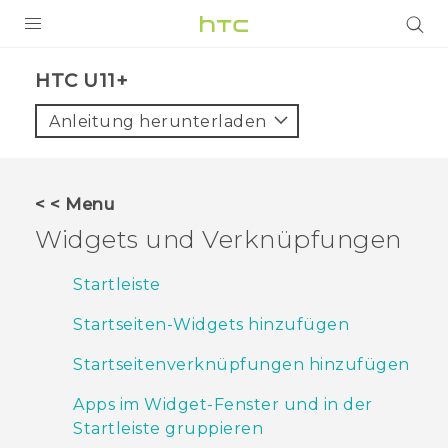
PRODUKTE
HTC U11+‎
VIVE
Anleitung herunterladen
G REIGNS
SMARTPHONES
< < Menu
ZUBEHÖR
Widgets und Verknüpfungen
VIVERSE
Startleiste
UNTERSTÜTZUNG
Startseiten-Widgets hinzufügen
HTC-Geräte und Zubehör
Anmelden
Startseitenverknüpfungen hinzufügen
Apps im Widget-Fenster und in der
Startleiste gruppieren