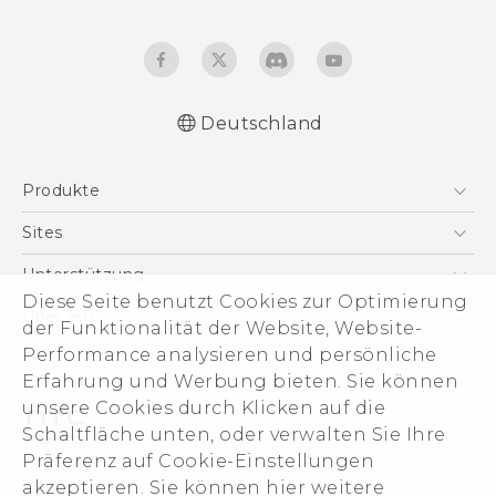
Deutschland
Deutsch - Schnellstart
Produkte
Deutsch - Benutzerhandbuch
Deutsch - Informationen zur Sicherheit und
Smartphones
Sites
behördliche Bestimmungen
5G
HTC Dev
Unterstützung
English - Quick start guide
VIVE
Diese Seite benutzt Cookies zur Optimierung
English - User manual
HTC Vive
Unterstützung
Über HTC
der Funktionalität der Website, Website-
Zubehör
English - Safety and regulatory guide
eCommerce Support
Performance analysieren und persönliche
ESG
Erfahrung und Werbung bieten. Sie können
Impressum
unsere Cookies durch Klicken auf die
Investor
Schaltfläche unten, oder verwalten Sie Ihre
Cookie Preferences
Präferenz auf Cookie-Einstellungen
© 2011-2026 HTC Corporation
akzeptieren. Sie können hier weitere
Offene Stellen