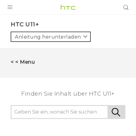
PRODUKTE
HTC U11+‎
VIVE
Anleitung herunterladen
G REIGNS
SMARTPHONES
< < Menu
ZUBEHÖR
VIVERSE
Finden Sie Inhalt über‎ HTC U11+
UNTERSTÜTZUNG
HTC-Geräte und Zubehör
Anmelden