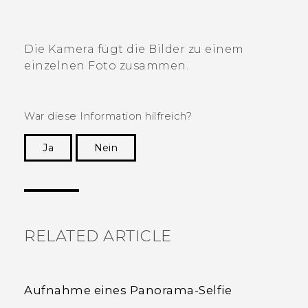
Die Kamera fügt die Bilder zu einem
einzelnen Foto zusammen.
War diese Information hilfreich?
Ja
Nein
Vielen Dank! Ihr Feedback hilft anderen, die
hilfreichsten Informationen zu finden.
RELATED ARTICLE
Aufnahme eines Panorama-Selfie