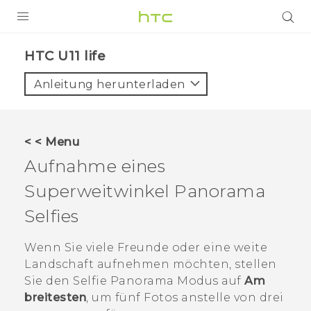
PRODUKTE
HTC U11 life‎
VIVE
Anleitung herunterladen
G REIGNS
SMARTPHONES
< < Menu
ZUBEHÖR
Aufnahme eines
VIVERSE
Superweitwinkel Panorama
Selfies
UNTERSTÜTZUNG
HTC-Geräte und Zubehör
Wenn Sie viele Freunde oder eine weite
Anmelden
Landschaft aufnehmen möchten, stellen
Sie den
Selfie Panorama
Modus auf
Am
breitesten
, um fünf Fotos anstelle von drei