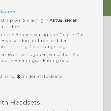
ivieren
.
st, tippen Sie auf
>
Aktualisieren
,
u suchen.
sets im Bereich
Verfügbare Geräte
.
Das
m Headset durchführen und der
hnitt
Pairing-Geräte
angezeigt.
Kennwort einzugeben, versuchen Sie
n der Bedienungsanleitung des
t, wird
in der Statusleiste
oth
Headsets