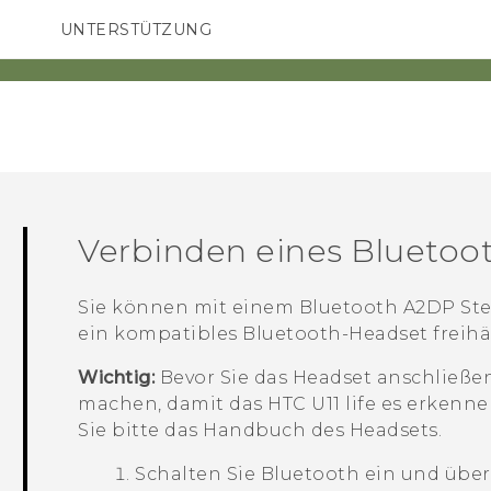
UNTERSTÜTZUNG
HTC-Geräte und Zubehör
SMARTPHONES
ZUBEHÖR
Verbinden eines
Bluetoo
Sie können mit einem
Bluetooth
A2DP Ste
ein kompatibles
Bluetooth
-Headset freihä
Wichtig:
Bevor Sie das Headset anschließe
machen, damit das
HTC U11 life
es erkennen
Sie bitte das Handbuch des Headsets.
Schalten Sie
Bluetooth
ein und überp