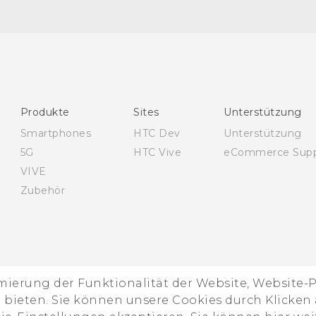
Deutsch - Schnellstart
Deutsch - Benutzerhandbuch
Deutsch - Informationen zur Sicherheit und
behördliche Bestimmungen
English - Quick start guide
Produkte
Sites
Unterstützung
English - User manual
Smartphones
HTC Dev
Unterstützung
English - Safety and regulatory guide
5G
HTC Vive
eCommerce Supp
VIVE
Zubehör
imierung der Funktionalität der Website, Website
ieten. Sie können unsere Cookies durch Klicken a