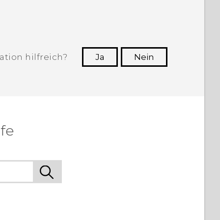
tion hilfreich?
Ja
Nein
n, die hilfreichsten Informationen zu
finden.
ife