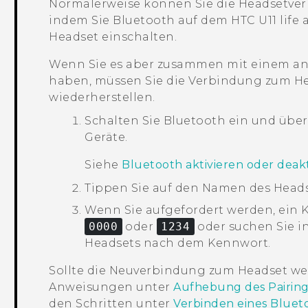
Normalerweise können Sie die Headsetver
indem Sie
Bluetooth
auf dem
HTC U11 life
a
Headset einschalten.
Wenn Sie es aber zusammen mit einem a
haben, müssen Sie die Verbindung zum H
wiederherstellen.
Schalten Sie
Bluetooth
ein und überp
Geräte.
Siehe
Bluetooth aktivieren oder deakt
Tippen Sie auf den Namen des Head
Wenn Sie aufgefordert werden, ein 
0000
oder
1234
oder suchen Sie i
Headsets nach dem Kennwort.
Sollte die Neuverbindung zum Headset wei
Anweisungen unter
Aufhebung des Pairing
den Schritten unter
Verbinden eines
Bluet