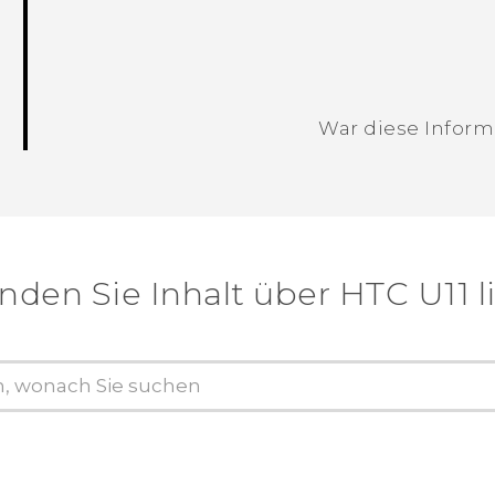
War diese Informa
Vielen Dank! Ihr Feedback hilft andere
nden Sie Inhalt über‎ HTC U11 l