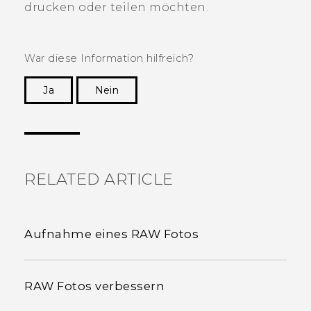
drucken oder teilen möchten.
War diese Information hilfreich?
Ja
Nein
Vielen Dank! Ihr Feedback hilft anderen, die
hilfreichsten Informationen zu finden.
RELATED ARTICLE
Aufnahme eines RAW Fotos
RAW Fotos verbessern