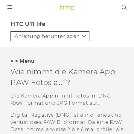
PRODUKTE
HTC U11 life‎
VIVE
Anleitung herunterladen
G REIGNS
SMARTPHONES
< < Menu
ZUBEHÖR
Wie nimmt die
Kamera
App
VIVERSE
RAW Fotos auf?
UNTERSTÜTZUNG
Die
Kamera
App nimmt Fotos im DNG
RAW Format und JPG Format auf.
HTC-Geräte und Zubehör
Anmelden
Digital Negative (DNG) ist ein offenes und
verlustloses RAW Bildformat. Da eine RAW
Datei normalerweise 2 bis 6 mal größer als