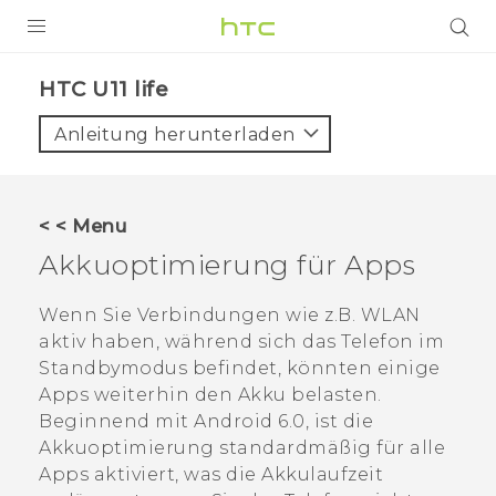
PRODUKTE
HTC U11 life‎
VIVE
Anleitung herunterladen
G REIGNS
SMARTPHONES
< < Menu
ZUBEHÖR
Akkuoptimierung für Apps
VIVERSE
Wenn Sie Verbindungen wie z.B.
WLAN
aktiv haben, während sich das Telefon im
UNTERSTÜTZUNG
Standbymodus befindet, könnten einige
HTC-Geräte und Zubehör
Apps weiterhin den Akku belasten.
Anmelden
Beginnend mit
Android
6.0, ist die
Akkuoptimierung standardmäßig für alle
Apps aktiviert, was die Akkulaufzeit