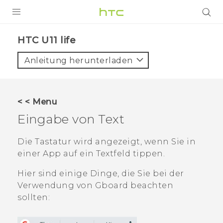
PRODUKTE
HTC U11 life‎
VIVE
Anleitung herunterladen
G REIGNS
SMARTPHONES
< < Menu
ZUBEHÖR
Eingabe von Text
VIVERSE
Die Tastatur wird angezeigt, wenn Sie in
einer App auf ein Textfeld tippen.
UNTERSTÜTZUNG
Hier sind einige Dinge, die Sie bei der
HTC-Geräte und Zubehör
Anmelden
Verwendung von Gboard beachten
sollten: