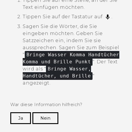
Tippen Sie auf eine Stelle, an der Sie
Text einfügen möchten.
Tippen Sie auf der Tastatur auf
.
Sagen Sie die Wörter, die Sie
eingeben möchten.
Geben Sie
Satzzeichen ein, indem Sie sie
aussprechen. Sagen Sie zum Beispiel
"‍
Bringe Wasser Komma Handtücher
Komma und Brille Punkt
"‍. Der Text
wird als "‍
Bringe Wasser,
Handtücher, und Brille
"‍
angezeigt.
War diese Information hilfreich?
Ja
Nein
Vielen Dank! Ihr Feedback hilft anderen, die