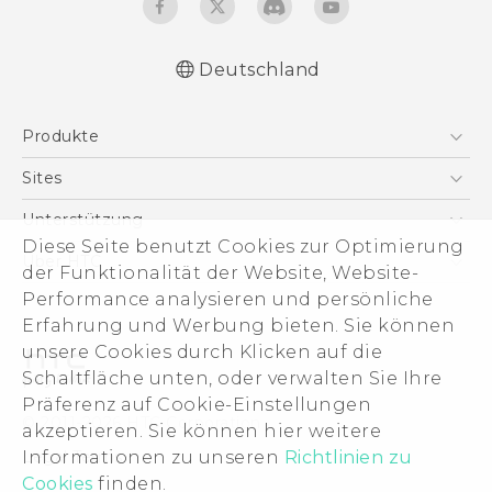
Deutschland
Deutsch - Schnellstart
Produkte
Deutsch - Benutzerhandbuch
Deutsch - Informationen zur Sicherheit und
Smartphones
Sites
behördliche Bestimmungen
5G
HTC Dev
Unterstützung
English - Quick start guide
VIVE
Diese Seite benutzt Cookies zur Optimierung
English - User manual
HTC Vive
Unterstützung
Über HTC
der Funktionalität der Website, Website-
Zubehör
English - Safety and regulatory guide
eCommerce Support
Performance analysieren und persönliche
ESG
Erfahrung und Werbung bieten. Sie können
Impressum
unsere Cookies durch Klicken auf die
Investor
Schaltfläche unten, oder verwalten Sie Ihre
Cookie Preferences
Präferenz auf Cookie-Einstellungen
© 2011-2026 HTC Corporation
akzeptieren. Sie können hier weitere
Offene Stellen
Informationen zu unseren
Richtlinien zu
Legal Terms
Security and Privacy Whitepaper
Cookies
finden.