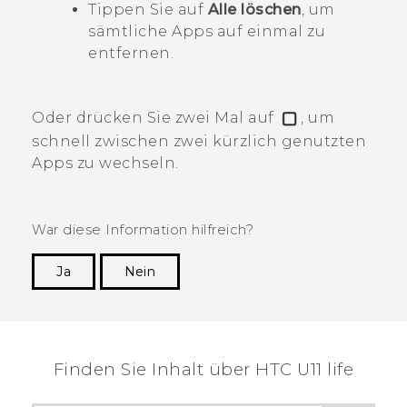
Tippen Sie auf
Alle löschen
, um
sämtliche Apps auf einmal zu
entfernen.
Oder drücken Sie zwei Mal auf
, um
schnell zwischen zwei kürzlich genutzten
Apps zu wechseln.
War diese Information hilfreich?
Ja
Nein
Vielen Dank! Ihr Feedback hilft anderen, die
hilfreichsten Informationen zu finden.
Finden Sie Inhalt über‎ HTC U11 life