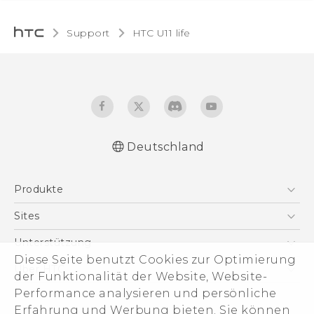
Support
HTC U11 life‎
Deutschland
Deutsch - Schnellstart
Produkte
Deutsch - Benutzerhandbuch
Deutsch - Informationen zur Sicherheit und
Smartphones
Sites
behördliche Bestimmungen
5G
HTC Dev
Unterstützung
English - Quick start guide
VIVE
Diese Seite benutzt Cookies zur Optimierung
English - User manual
HTC Vive
Unterstützung
Über HTC
der Funktionalität der Website, Website-
Zubehör
English - Safety and regulatory guide
eCommerce Support
ESG
Performance analysieren und persönliche
Erfahrung und Werbung bieten. Sie können