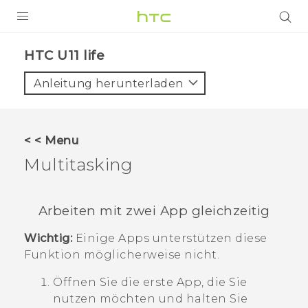
PRODUKTE
HTC U11 life‎
VIVE
Anleitung herunterladen
G REIGNS
SMARTPHONES
< < Menu
ZUBEHÖR
Multitasking
VIVERSE
Arbeiten mit zwei App gleichzeitig
UNTERSTÜTZUNG
Wichtig:
Einige Apps unterstützen diese
HTC-Geräte und Zubehör
Anmelden
Funktion möglicherweise nicht.
Öffnen Sie die erste App, die Sie
nutzen möchten und halten Sie