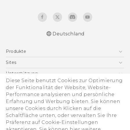
Deutschland
Deutsch - Schnellstart
Produkte
Deutsch - Benutzerhandbuch
Deutsch - Informationen zur Sicherheit und
Smartphones
Sites
behördliche Bestimmungen
5G
HTC Dev
Unterstützung
English - Quick start guide
VIVE
Diese Seite benutzt Cookies zur Optimierung
English - User manual
HTC Vive
Unterstützung
Über HTC
der Funktionalität der Website, Website-
Zubehör
English - Safety and regulatory guide
eCommerce Support
ESG
Performance analysieren und persönliche
Erfahrung und Werbung bieten. Sie können
Impressum
unsere Cookies durch Klicken auf die
Investor
Schaltfläche unten, oder verwalten Sie Ihre
Cookie Preferences
Präferenz auf Cookie-Einstellungen
© 2011-2026 HTC Corporation
akzeptieren. Sie können hier weitere