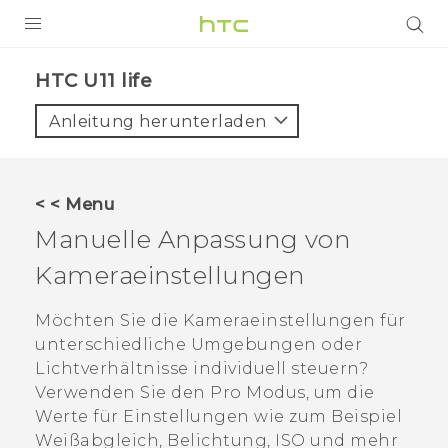
PRODUKTE
HTC U11 life‎
VIVE
Anleitung herunterladen
G REIGNS
SMARTPHONES
< < Menu
ZUBEHÖR
Manuelle Anpassung von
VIVERSE
Kameraeinstellungen
UNTERSTÜTZUNG
Möchten Sie die Kameraeinstellungen für
unterschiedliche Umgebungen oder
HTC-Geräte und Zubehör
Anmelden
Lichtverhältnisse individuell steuern?
Verwenden Sie den
Pro
Modus, um die
Werte für Einstellungen wie zum Beispiel
Weißabgleich, Belichtung, ISO und mehr