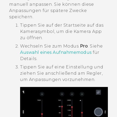
manuell anpassen. Sie können diese
Anpassungen für spätere Zwecke
speichern.
Tippen Sie auf der
Startseite
auf das
Kamerasymbol, um die
Kamera
App
zu öffnen.
Wechseln Sie zum Modus
Pro
.
Siehe
Auswahl eines Aufnahmemodus
für
Details.
Tippen Sie auf eine Einstellung und
ziehen Sie anschließend am Regler,
um Anpassungen vorzunehmen.