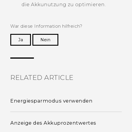
die Akkunutzung zu optimieren.
War diese Information hilfreich?
Ja
Nein
Vielen Dank! Ihr Feedback hilft anderen, die
hilfreichsten Informationen zu finden.
RELATED ARTICLE
Energiesparmodus verwenden
Anzeige des Akkuprozentwertes