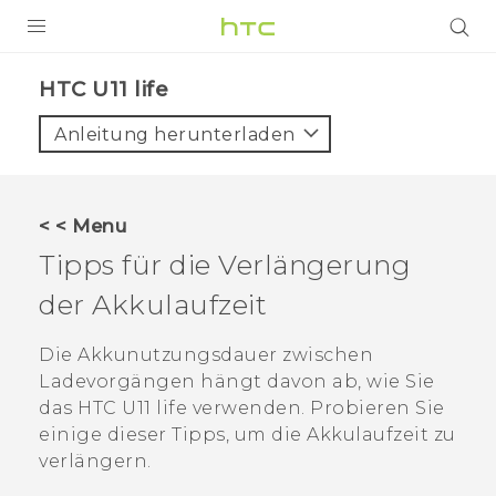
PRODUKTE
HTC U11 life‎
VIVE
Anleitung herunterladen
G REIGNS
SMARTPHONES
< < Menu
ZUBEHÖR
Tipps für die Verlängerung
VIVERSE
der Akkulaufzeit
UNTERSTÜTZUNG
Die Akkunutzungsdauer zwischen
Ladevorgängen hängt davon ab, wie Sie
HTC-Geräte und Zubehör
Anmelden
das
HTC U11 life
verwenden. Probieren Sie
einige dieser Tipps, um die Akkulaufzeit zu
verlängern.