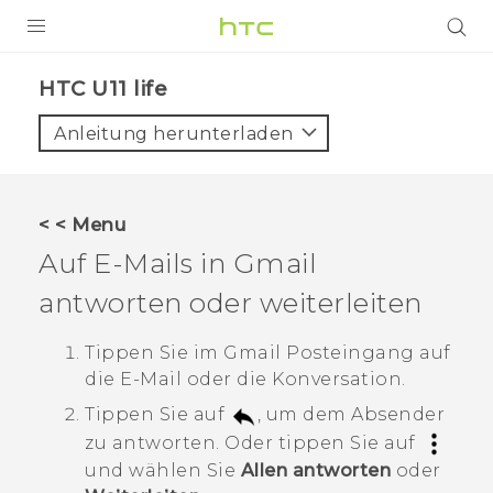
PRODUKTE
HTC U11 life‎
VIVE
Anleitung herunterladen
G REIGNS
SMARTPHONES
< < Menu
ZUBEHÖR
Auf E-Mails in
Gmail
VIVERSE
antworten oder weiterleiten
UNTERSTÜTZUNG
Tippen Sie im
Gmail
Posteingang auf
die E-Mail oder die Konversation.
HTC-Geräte und Zubehör
Anmelden
Tippen Sie auf
, um dem Absender
zu antworten. Oder tippen Sie auf
und wählen Sie
Allen antworten
oder