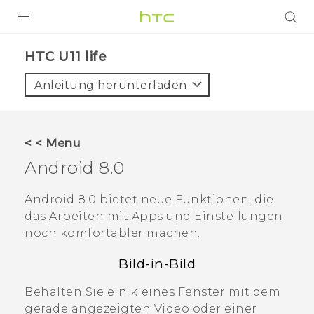
PRODUKTE
HTC U11 life‎
VIVE
Anleitung herunterladen
G REIGNS
SMARTPHONES
< < Menu
ZUBEHÖR
Android
8.0
VIVERSE
Android
8.0 bietet neue Funktionen, die
das Arbeiten mit Apps und Einstellungen
UNTERSTÜTZUNG
noch komfortabler machen.
HTC-Geräte und Zubehör
Anmelden
Bild-in-Bild
Behalten Sie ein kleines Fenster mit dem
gerade angezeigten Video oder einer