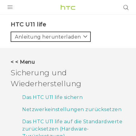
PRODUKTE
HTC U11 life‎
VIVE
Anleitung herunterladen
G REIGNS
SMARTPHONES
< < Menu
ZUBEHÖR
Sicherung und
VIVERSE
Wiederherstellung
UNTERSTÜTZUNG
Das HTC U11 life sichern
HTC-Geräte und Zubehör
Anmelden
Netzwerkeinstellungen zurücksetzen
Das HTC U11 life auf die Standardwerte
zurücksetzen (Hardware-