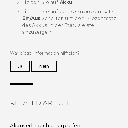
Tippen Sie auf
Akku
.
Tippen Sie auf den Akkuprozentsatz
Ein/Aus
Schalter, um den Prozentsatz
des Akkus in der Statusleiste
anzuzeigen.
War diese Information hilfreich?
Ja
Nein
Vielen Dank! Ihr Feedback hilft anderen, die
hilfreichsten Informationen zu finden.
RELATED ARTICLE
Akkuverbrauch überprüfen