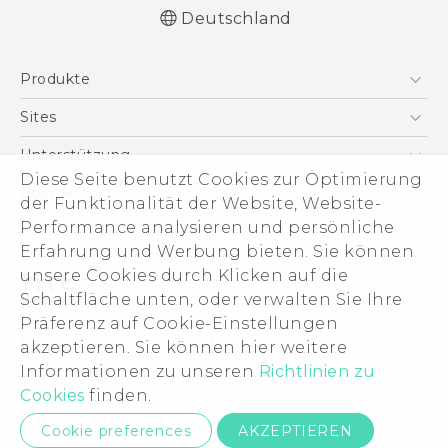
Deutschland
Deutsch - Schnellstart
Produkte
Deutsch - Benutzerhandbuch
Leitfaden zu Sicherheit und gesetzlichen
Smartphones
Sites
Bestimmungen
5G
HTC Dev
Unterstützung
VIVE
Diese Seite benutzt Cookies zur Optimierung
HTC Vive
Unterstützung
Über HTC
der Funktionalität der Website, Website-
Zubehör
eCommerce Support
Performance analysieren und persönliche
ESG
Erfahrung und Werbung bieten. Sie können
Impressum
unsere Cookies durch Klicken auf die
Investor
Schaltfläche unten, oder verwalten Sie Ihre
Cookie Preferences
Präferenz auf Cookie-Einstellungen
© 2011-2026 HTC Corporation
akzeptieren. Sie können hier weitere
Offene Stellen
Informationen zu unseren
Richtlinien zu
Legal Terms
Security and Privacy Whitepaper
Cookies
finden.
Datenschutzkontakt:
Global-Privacy@htc.com
Cookie preferences
AKZEPTIEREN