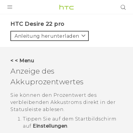
PRODUKTE
HTC Desire 22 pro‎
VIVE
Anleitung herunterladen
G REIGNS
SMARTPHONES
< < Menu
ZUBEHÖR
Anzeige des
VIVERSE
Akkuprozentwertes
UNTERSTÜTZUNG
Sie können den Prozentwert des
verbleibenden Akkustroms direkt in der
HTC-Geräte und Zubehör
Anmelden
Statusleiste ablesen.
Tippen Sie auf dem
Startbildschirm
auf
Einstellungen
.