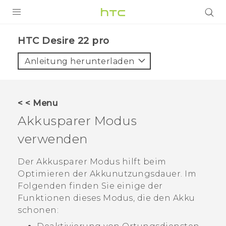
PRODUKTE
HTC Desire 22 pro‎
VIVE
Anleitung herunterladen
G REIGNS
SMARTPHONES
< < Menu
ZUBEHÖR
Akkusparer
Modus
VIVERSE
verwenden
UNTERSTÜTZUNG
Der Akkusparer
Modus hilft beim
Optimieren der Akkunutzungsdauer. Im
HTC-Geräte und Zubehör
Anmelden
Folgenden finden Sie einige der
Funktionen dieses Modus, die den Akku
schonen: