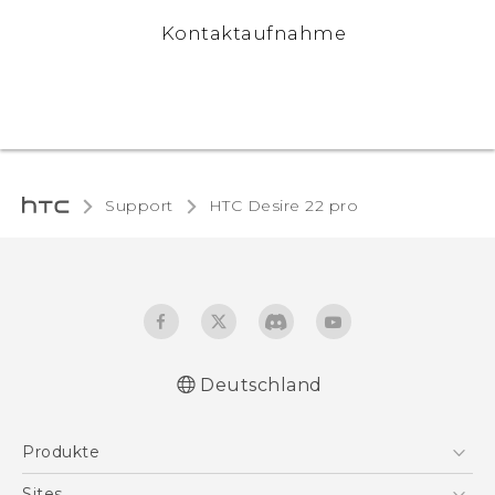
Kontaktaufnahme
Support
HTC Desire 22 pro‎
Deutschland
Deutsch - Schnellstart
Produkte
Deutsch - Benutzerhandbuch
Leitfaden zu Sicherheit und gesetzlichen
Smartphones
Sites