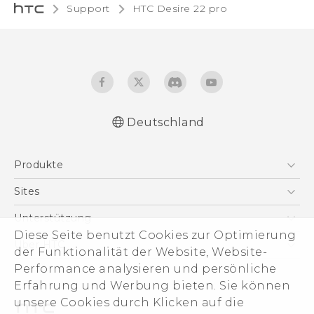
Support
HTC Desire 22 pro‎
Deutschland
Deutsch - Schnellstart
Produkte
Deutsch - Benutzerhandbuch
Leitfaden zu Sicherheit und gesetzlichen
Smartphones
Sites
Bestimmungen
5G
HTC Dev
Unterstützung
VIVE
Diese Seite benutzt Cookies zur Optimierung
HTC Vive
Unterstützung
Über HTC
der Funktionalität der Website, Website-
Zubehör
eCommerce Support
Performance analysieren und persönliche
ESG
Erfahrung und Werbung bieten. Sie können
Impressum
unsere Cookies durch Klicken auf die
Investor