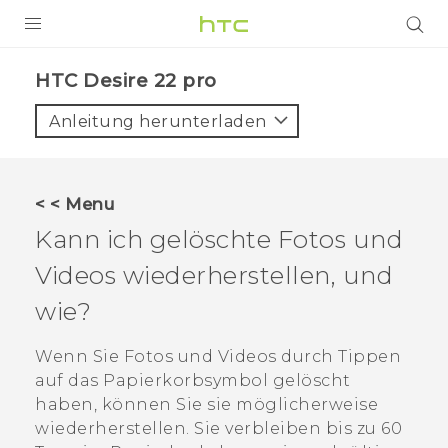
PRODUKTE
HTC Desire 22 pro‎
VIVE
Anleitung herunterladen
G REIGNS
SMARTPHONES
< < Menu
ZUBEHÖR
Kann ich gelöschte Fotos und
VIVERSE
Videos wiederherstellen, und
wie?
UNTERSTÜTZUNG
HTC-Geräte und Zubehör
Wenn Sie Fotos und Videos durch Tippen
Anmelden
auf das Papierkorbsymbol gelöscht
haben, können Sie sie möglicherweise
wiederherstellen. Sie verbleiben bis zu 60