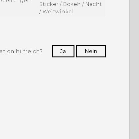
nstellungen
Sticker / Bokeh / Nacht
/ Weitwinkel
tion hilfreich?
Ja
Nein
n, die hilfreichsten Informationen zu
finden.