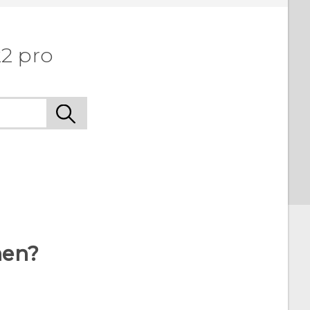
22 pro
hen?