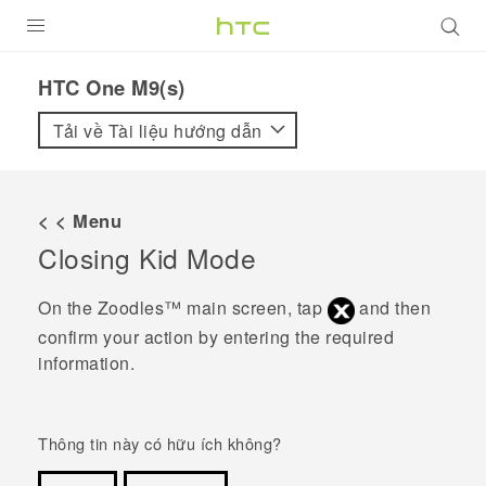
SẢN PHẨM
HTC One M9(s)‎
VIVE
Tải về Tài liệu hướng dẫn
G REIGNS
ĐIỆN THOẠI THÔNG MINH
< < Menu
Closing
Kid Mode
VIVERSE
ỨNG DỤNG
On the
Zoodles™
main screen, tap
and then
confirm your action by entering the required
HỖ TRỢ
information.
Thông tin này có hữu ích không?