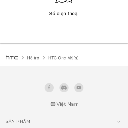
Số điện thoại
Hỗ trợ
HTC One M9(s)‎
Việt Nam
Quick start guide
SẢN PHẨM
User manual