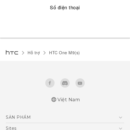
Số điện thoại
Hỗ trợ
HTC One M9(s)‎
Việt Nam
Quick start guide
SẢN PHẨM
User manual
5G
Sites