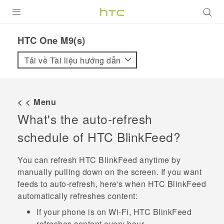
SẢN PHẨM
HTC One M9(s)‎
VIVE
Tải về Tài liệu hướng dẫn
G REIGNS
ĐIỆN THOẠI THÔNG MINH
< < Menu
What's the auto-refresh
VIVERSE
schedule of
HTC BlinkFeed
?
ỨNG DỤNG
You can refresh
HTC BlinkFeed
anytime by
HỖ TRỢ
manually pulling down on the screen. If you want
feeds to auto-refresh, here's when
HTC BlinkFeed
automatically refreshes content:
If your phone is on
Wi‍-Fi
,
HTC BlinkFeed
refreshes content every hour.