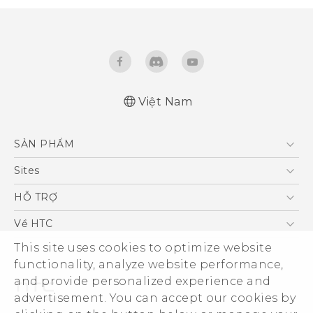
Việt Nam
Quick start guide
SẢN PHẨM
User manual
5G
Sites
Điện Thoại Thông Minh
HTC Dev
HỖ TRỢ
VIVE
HTC Research
Trung tâm hỗ trợ
Về HTC
Hỗ trợ bảo hành HTC
This site uses cookies to optimize website
ESG
functionality, analyze website performance,
Nhà đầu tư
and provide personalized experience and
Làm việc tại HTC
advertisement. You can accept our cookies by
Chính sách bảo mật