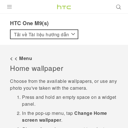
SẢN PHẨM
HTC One M9(s)‎
VIVE
Tải về Tài liệu hướng dẫn
G REIGNS
ĐIỆN THOẠI THÔNG MINH
< < Menu
Home wallpaper
VIVERSE
ỨNG DỤNG
Choose from the available wallpapers, or use any
photo you've taken with the camera.
HỖ TRỢ
Press and hold an empty space on a widget
panel.
In the pop-up menu, tap
Change Home
screen wallpaper
.