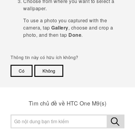
Choose from where you want to select a
wallpaper.
To use a photo you captured with the
camera, tap
Gallery
, choose and crop a
photo, and then tap
Done
.
Thông tin này có hữu ích không?
Có
Không
Cám ơn!
Tìm chủ đề về HTC One M9(s)