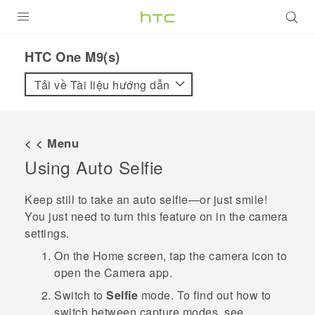
SẢN PHẨM
HTC One M9(s)‎
VIVE
Tải về Tài liệu hướng dẫn
G REIGNS
ĐIỆN THOẠI THÔNG MINH
< < Menu
Using
Auto Selfie
VIVERSE
ỨNG DỤNG
Keep still to take an auto selfie—or just smile!
You just need to turn this feature on in the camera
HỖ TRỢ
settings.
On the
Home
screen, tap the camera icon to
open the
Camera
app.
Switch to
Selfie
mode.
To find out how to
switch between capture modes, see