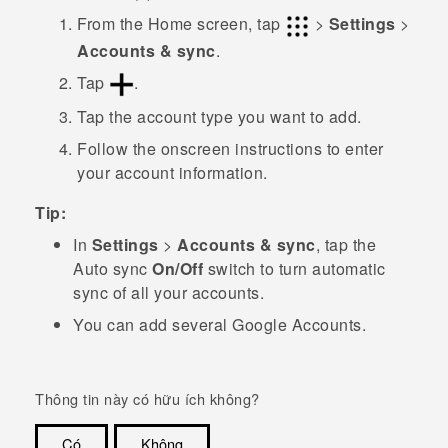
From the
Home
screen, tap
>
Settings
>
Accounts & sync
.
Tap
.
Tap the account type you want to add.
Follow the onscreen instructions to enter
your account information.
Tip:
In
Settings
>
Accounts & sync
, tap the
Auto sync
On/Off
switch to turn automatic
sync of all your accounts.
You can add several
Google
Accounts.
Thông tin này có hữu ích không?
Có
Không