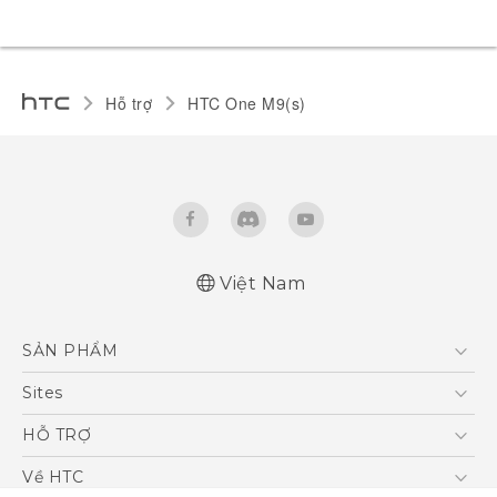
Hỗ trợ
HTC One M9(s)‎
Việt Nam
Quick start guide
SẢN PHẨM
User manual
5G
Sites
Điện Thoại Thông Minh
HTC Dev
HỖ TRỢ
VIVE
HTC Research
Trung tâm hỗ trợ
Về HTC