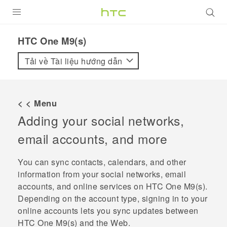
SẢN PHẨM
HTC One M9(s)‎
VIVE
Tải về Tài liệu hướng dẫn
G REIGNS
ĐIỆN THOẠI THÔNG MINH
< < Menu
Adding your social networks,
VIVERSE
email accounts, and more
ỨNG DỤNG
You can sync contacts, calendars, and other
HỖ TRỢ
information from your social networks, email
accounts, and online services on
HTC One M9‍(‍s‍)
.
Depending on the account type, signing in to your
online accounts lets you sync updates between
HTC One M9‍(‍s‍)
and the Web.