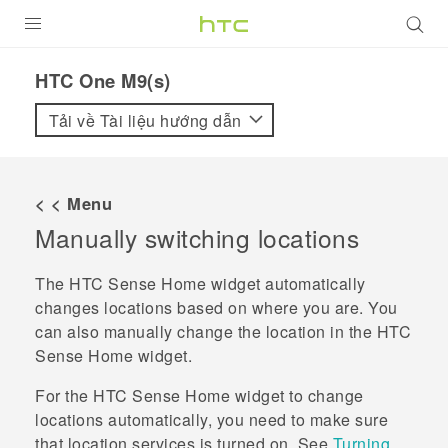
SẢN PHẨM
HTC One M9(s)‎
VIVE
Tải về Tài liệu hướng dẫn
G REIGNS
ĐIỆN THOẠI THÔNG MINH
< < Menu
Manually switching locations
VIVERSE
ỨNG DỤNG
The
HTC Sense
Home widget automatically
changes locations based on where you are. You
HỖ TRỢ
can also manually change the location in the
HTC
Sense
Home widget.
For the
HTC Sense
Home widget to change
locations automatically, you need to make sure
that location services is turned on. See
Turning