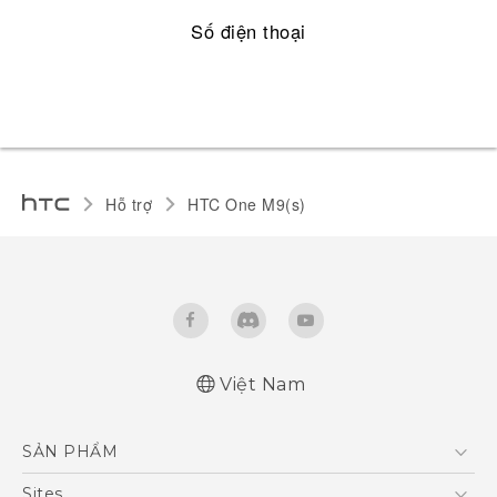
Số điện thoại
Hỗ trợ
HTC One M9(s)‎
Việt Nam
Quick start guide
SẢN PHẨM
User manual
5G
Sites