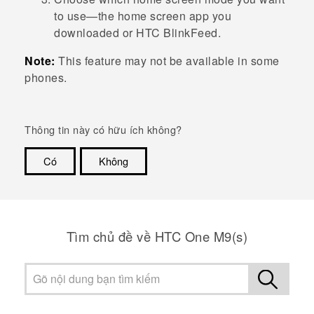
to use—the home screen app you
downloaded or
HTC BlinkFeed
.
Note:
This feature may not be available in some
phones.
Thông tin này có hữu ích không?
Có
Không
Cám ơn!
Tìm chủ đề về HTC One M9(s)