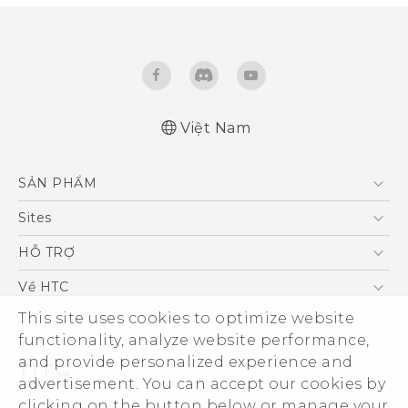
Việt Nam
Quick start guide
SẢN PHẨM
User manual
5G
Sites
Điện Thoại Thông Minh
HTC Dev
HỖ TRỢ
VIVE
HTC Research
Trung tâm hỗ trợ
Về HTC
Hỗ trợ bảo hành HTC
ESG
This site uses cookies to optimize website
functionality, analyze website performance,
Nhà đầu tư
and provide personalized experience and
Làm việc tại HTC
advertisement. You can accept our cookies by
Chính sách bảo mật
clicking on the button below or manage your