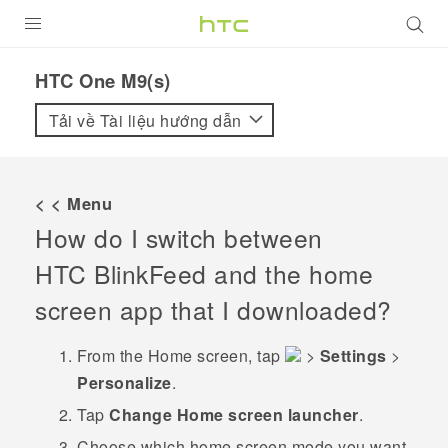
SẢN PHẨM
HTC One M9(s)‎
VIVE
Tải về Tài liệu hướng dẫn
G REIGNS
ĐIỆN THOẠI THÔNG MINH
< < Menu
How do I switch between
VIVERSE
HTC BlinkFeed
and the home
ỨNG DỤNG
screen app that I downloaded?
HỖ TRỢ
From the
Home
screen, tap
>
Settings
>
Personalize
.
Tap
Change Home screen launcher
.
Choose which home screen mode you want