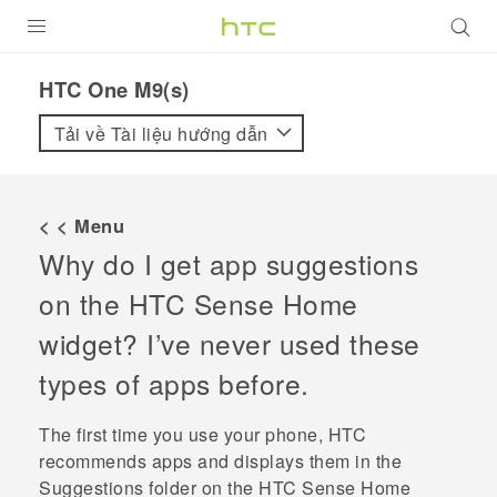
SẢN PHẨM
HTC One M9(s)‎
VIVE
Tải về Tài liệu hướng dẫn
G REIGNS
ĐIỆN THOẠI THÔNG MINH
< < Menu
Why do I get app suggestions
VIVERSE
on the
HTC Sense
Home
ỨNG DỤNG
widget? I’ve never used these
HỖ TRỢ
types of apps before.
The first time you use your phone, HTC
recommends apps and displays them in the
Suggestions
folder on the
HTC Sense
Home