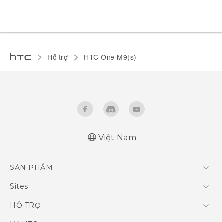
Hỗ trợ
HTC One M9(s)‎
Việt Nam
Quick start guide
SẢN PHẨM
User manual
5G
Sites
Điện Thoại Thông Minh
HTC Dev
HỖ TRỢ
VIVE
HTC Research