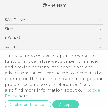
Việt Nam
Quick start guide
SẢN PHẨM
User manual
5G
Sites
Điện Thoại Thông Minh
HTC Dev
HỖ TRỢ
VIVE
HTC Research
Trung tâm hỗ trợ
Về HTC
Hỗ trợ bảo hành HTC
This site uses cookies to optimize website
ESG
functionality, analyze website performance,
Nhà đầu tư
and provide personalized experience and
Làm việc tại HTC
advertisement. You can accept our cookies by
Chính sách bảo mật
clicking on the button below or manage your
© 2011-2026 HTC Corporation
preference on Cookie Preferences. You can
Bảo mật sản phẩm
also find more information about our
Cookie
Legal Terms
Thông Tin Đấu Thầu
Policy
here.
Security and Privacy Whitepaper
Privacy Contact:
Global-Privacy@htc.com
Cookie preferences
Accept