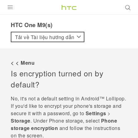
SẢN PHẨM
HTC One M9(s)‎
VIVE
Tải về Tài liệu hướng dẫn
G REIGNS
ĐIỆN THOẠI THÔNG MINH
< < Menu
Is encryption turned on by
VIVERSE
default?
ỨNG DỤNG
No, it's not a default setting in
Android™
Lollipop.
HỖ TRỢ
If you'd like to encrypt your phone's storage and
secure it with a password, go to
Settings
>
Storage
. Under
Phone storage
, select
Phone
storage encryption
and follow the instructions
on the screen.