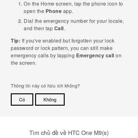
On the
Home
screen, tap the phone icon to
open the
Phone
app.
Dial the emergency number for your locale,
and then tap
Call
.
Tip:
If you've enabled but forgotten your lock
password or lock pattern, you can still make
emergency calls by tapping
Emergency call
on
the screen.
Thông tin này có hữu ích không?
Có
Không
Cám ơn!
Tìm chủ đề về HTC One M9(s)