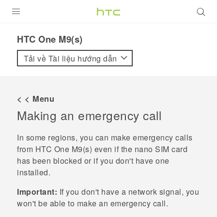
SẢN PHẨM
HTC One M9(s)‎
VIVE
Tải về Tài liệu hướng dẫn
G REIGNS
ĐIỆN THOẠI THÔNG MINH
< < Menu
Making an emergency call
VIVERSE
ỨNG DỤNG
In some regions, you can make emergency calls
from
HTC One M9‍(‍s‍)
even if the
nano SIM
card
HỖ TRỢ
has been blocked or if you don't have one
installed.
Important:
If you don't have a network signal, you
won't be able to make an emergency call.