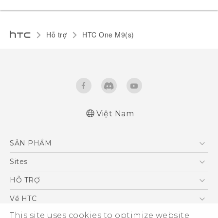
Hỗ trợ
HTC One M9(s)‎
Việt Nam
Quick start guide
SẢN PHẨM
User manual
5G
Sites
Điện Thoại Thông Minh
HTC Dev
HỖ TRỢ
VIVE
HTC Research
Trung tâm hỗ trợ
Về HTC
Hỗ trợ bảo hành HTC
This site uses cookies to optimize website
ESG