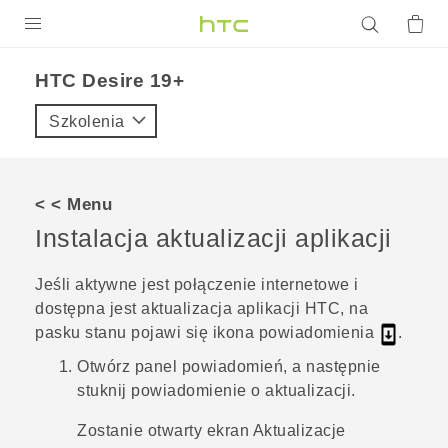
PRODUKTY
‎HTC Desire 19+‎‎
VIVE
Szkolenia
G REIGNS
SMARTFONY
< < Menu
AKCESORIA
Instalacja aktualizacji aplikacji
VIVERSE
Jeśli aktywne jest połączenie internetowe i
dostępna jest aktualizacja aplikacji HTC, na
POMOC TECHNICZNA
pasku stanu pojawi się ikona powiadomienia
.
Urządzenia i akcesoria HTC
Zaloguj się
Otwórz panel powiadomień, a następnie
stuknij powiadomienie o aktualizacji.
Zostanie otwarty ekran
Aktualizacje