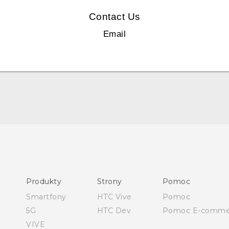
Contact Us
Email
English - Quick start guide
English - User manual
Polish - Skrócony przewodnik
Produkty
Strony
Pomoc
Polish - Instrukcja Obsługi
Smartfony
HTC Vive
Pomoc
Polish - CE Deklaracja Zgodności
5G
HTC Dev
Pomoc E-comme
VIVE