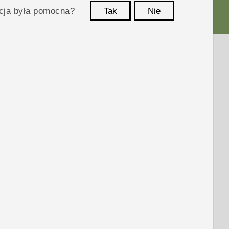
acja była pomocna?
Tak
Nie
Dziękujemy!