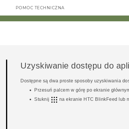
POMOC TECHNICZNA
Urządzenia i akcesoria HTC
SMARTFONY
AKCESORIA
Uzyskiwanie dostępu do apli
Dostępne są dwa proste sposoby uzyskiwania dostę
Przesuń palcem w górę po
ekranie główny
Stuknij
na ekranie
HTC BlinkFeed
lub 