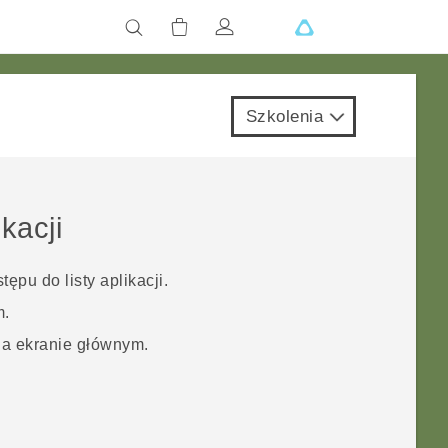
Szkolenia
kacji
pu do listy aplikacji.
m
.
na
ekranie głównym
.