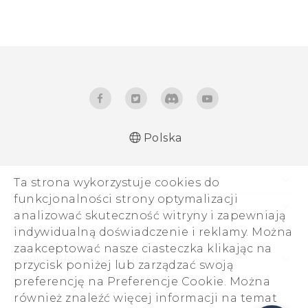
Polska
Produkty
Ta strona wykorzystuje cookies do
funkcjonalności strony optymalizacji
Smartfony
Strony
analizować skuteczność witryny i zapewniają
5G
HTC Vive
indywidualną doświadczenie i reklamy. Można
Pomoc
VIVE
zaakceptować nasze ciasteczka klikając na
HTC Dev
Pomoc
Ogólne informacje o firmie
przycisk poniżej lub zarządzać swoją
Akcesoria
Pomoc E-commerce
preferencję na Preferencje Cookie. Można
ESG
również znaleźć więcej informacji na temat
Informacje o firmie