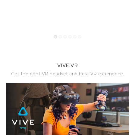
1
2
3
4
5
6
VIVE VR
Get the right VR headset and best VR experience.