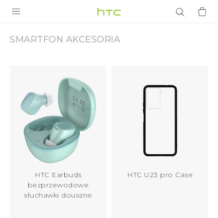
Akcesoria
HTC
PRODUKTY
SMARTFON AKCESORIA
VIVE
|
G REIGNS
HTC
SMARTFONY
Polska
AKCESORIA
VIVERSE
POMOC TECHNICZNA
Urządzenia i akcesoria HTC
Zaloguj się
HTC Earbuds
HTC U23 pro Case
bezprzewodowe
słuchawki douszne