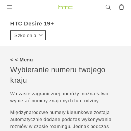
PRODUKTY
‎HTC Desire 19+‎‎
VIVE
Szkolenia
G REIGNS
SMARTFONY
< < Menu
AKCESORIA
Wybieranie numeru twojego
VIVERSE
kraju
POMOC TECHNICZNA
W czasie zagranicznej podróży można łatwo
wybierać numery znajomych lub rodziny.
Urządzenia i akcesoria HTC
Zaloguj się
Międzynarodowe numery kierunkowe zostają
automatycznie dodane podczas wykonywania
rozmów w czasie roamingu. Jednak podczas