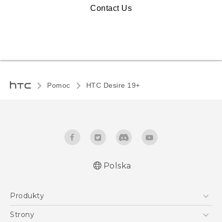
Contact Us
Pomoc
‎HTC Desire 19+‎‎
Polska
Produkty
English - Quick start guide
Smartfony
English - User manual
Strony