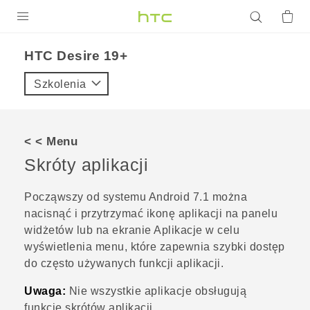
PRODUKTY
‎HTC Desire 19+‎‎
VIVE
Szkolenia
G REIGNS
SMARTFONY
< < Menu
AKCESORIA
Skróty aplikacji
VIVERSE
Począwszy od systemu
Android
7.1 można
nacisnąć i przytrzymać ikonę aplikacji na panelu
POMOC TECHNICZNA
widżetów lub na ekranie Aplikacje w celu
Urządzenia i akcesoria HTC
Zaloguj się
wyświetlenia menu, które zapewnia szybki dostęp
do często używanych funkcji aplikacji.
Uwaga:
Nie wszystkie aplikacje obsługują
funkcję skrótów aplikacji.