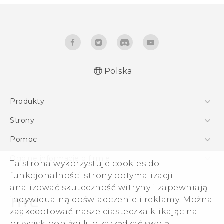
Polska
Produkty
English - Quick start guide
Smartfony
English - User manual
Strony
Polish - Skrócony przewodnik
5G
HTC Vive
Pomoc
Polish - Instrukcja Obsługi
VIVE
HTC Dev
Pomoc
Polish - CE Deklaracja Zgodności
Ogólne informacje o firmie
Ta strona wykorzystuje cookies do
Akcesoria
Pomoc E-commerce
funkcjonalności strony optymalizacji
ESG
analizować skuteczność witryny i zapewniają
Informacje o firmie
indywidualną doświadczenie i reklamy. Można
Dla inwestorów (angielski)
zaakceptować nasze ciasteczka klikając na
Cookie Preferences
przycisk poniżej lub zarządzać swoją