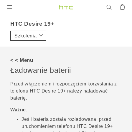
PRODUKTY
‎HTC Desire 19+‎‎
VIVE
Szkolenia
G REIGNS
SMARTFONY
< < Menu
AKCESORIA
Ładowanie baterii
VIVERSE
Przed włączeniem i rozpoczęciem korzystania z
telefonu
HTC Desire 19+‍
należy naładować
POMOC TECHNICZNA
baterię.
Urządzenia i akcesoria HTC
Zaloguj się
Ważne:
Jeśli bateria została rozładowana, przed
uruchomieniem telefonu
HTC Desire 19+‍