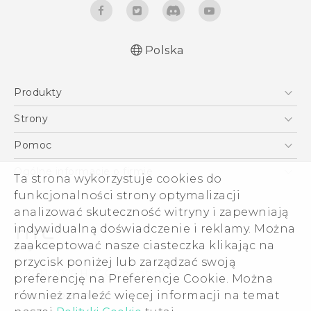
Polska
Produkty
English - Quick start guide
Smartfony
English - User manual
Strony
Polish - Skrócony przewodnik
5G
HTC Vive
Pomoc
Polish - Instrukcja Obsługi
VIVE
HTC Dev
Pomoc
Polish - CE Deklaracja Zgodności
Ogólne informacje o firmie
Ta strona wykorzystuje cookies do
Akcesoria
Pomoc E-commerce
funkcjonalności strony optymalizacji
ESG
analizować skuteczność witryny i zapewniają
Informacje o firmie
indywidualną doświadczenie i reklamy. Można
Dla inwestorów (angielski)
zaakceptować nasze ciasteczka klikając na
Cookie Preferences
przycisk poniżej lub zarządzać swoją
© 2011-2026 HTC Corporation
preferencję na Preferencje Cookie. Można
Kariera
również znaleźć więcej informacji na temat
Warunki prawne
Security and Privacy Whitepaper