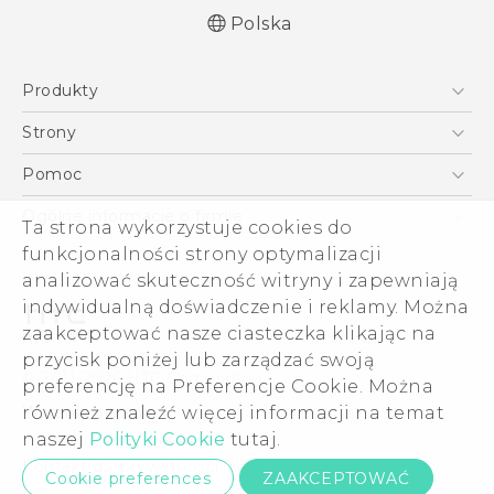
Polska
Produkty
English - Quick start guide
Smartfony
English - User manual
Strony
Polish - Skrócony przewodnik
5G
HTC Vive
Pomoc
Polish - Instrukcja Obsługi
VIVE
HTC Dev
Pomoc
Polish - CE Deklaracja Zgodności
Ogólne informacje o firmie
Ta strona wykorzystuje cookies do
Akcesoria
Pomoc E-commerce
ESG
funkcjonalności strony optymalizacji
analizować skuteczność witryny i zapewniają
Informacje o firmie
indywidualną doświadczenie i reklamy. Można
Dla inwestorów (angielski)
zaakceptować nasze ciasteczka klikając na
Cookie Preferences
przycisk poniżej lub zarządzać swoją
© 2011-2026 HTC Corporation
preferencję na Preferencje Cookie. Można
Kariera
Warunki prawne
również znaleźć więcej informacji na temat
Security and Privacy Whitepaper
naszej
Polityki Cookie
tutaj.
Kontakt ds. prywatności:
Global-Privacy@htc.com
Cookie preferences
ZAAKCEPTOWAĆ