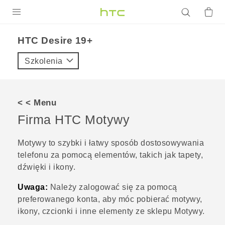
PRODUKTY
‎HTC Desire 19+‎‎
VIVE
Szkolenia
G REIGNS
SMARTFONY
< < Menu
AKCESORIA
Firma HTC
Motywy
VIVERSE
Motywy
to szybki i łatwy sposób dostosowywania
telefonu za pomocą elementów, takich jak tapety,
POMOC TECHNICZNA
dźwięki i ikony.
Urządzenia i akcesoria HTC
Zaloguj się
Uwaga:
Należy zalogować się za pomocą
preferowanego konta, aby móc pobierać motywy,
ikony, czcionki i inne elementy ze sklepu
Motywy
.