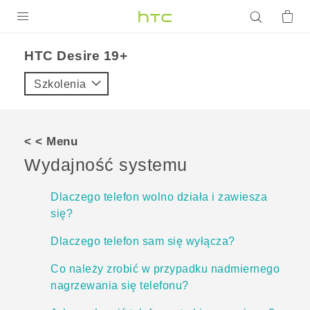
PRODUKTY
‎HTC Desire 19+‎‎
VIVE
Szkolenia
G REIGNS
SMARTFONY
< < Menu
AKCESORIA
Wydajność systemu
VIVERSE
Dlaczego telefon wolno działa i zawiesza
się?
POMOC TECHNICZNA
Dlaczego telefon sam się wyłącza?
Urządzenia i akcesoria HTC
Zaloguj się
Co należy zrobić w przypadku nadmiernego
nagrzewania się telefonu?