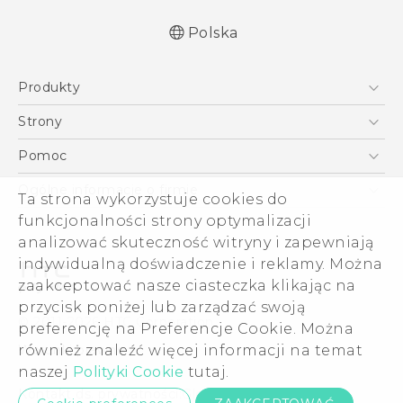
Polska
Produkty
English - Quick start guide
Smartfony
English - User manual
Strony
Polish - Skrócony przewodnik
5G
HTC Vive
Pomoc
Polish - Instrukcja Obsługi
VIVE
HTC Dev
Pomoc
Polish - CE Deklaracja Zgodności
Ogólne informacje o firmie
Ta strona wykorzystuje cookies do
Akcesoria
Pomoc E-commerce
funkcjonalności strony optymalizacji
ESG
analizować skuteczność witryny i zapewniają
Informacje o firmie
indywidualną doświadczenie i reklamy. Można
Dla inwestorów (angielski)
zaakceptować nasze ciasteczka klikając na
Cookie Preferences
przycisk poniżej lub zarządzać swoją
© 2011-2026 HTC Corporation
preferencję na Preferencje Cookie. Można
Kariera
również znaleźć więcej informacji na temat
Warunki prawne
Security and Privacy Whitepaper
naszej
Polityki Cookie
tutaj.
Kontakt ds. prywatności:
Global-Privacy@htc.com