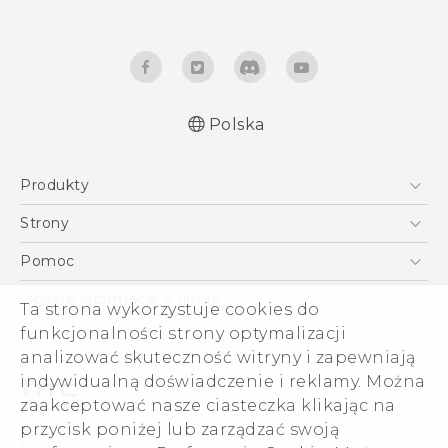
Polska
Produkty
English - Quick start guide
Smartfony
English - User manual
Strony
Polish - Skrócony przewodnik
5G
HTC Vive
Pomoc
Polish - Instrukcja Obsługi
VIVE
HTC Dev
Pomoc
Polish - CE Deklaracja Zgodności
Ogólne informacje o firmie
Ta strona wykorzystuje cookies do
Akcesoria
Pomoc E-commerce
funkcjonalności strony optymalizacji
ESG
analizować skuteczność witryny i zapewniają
Informacje o firmie
indywidualną doświadczenie i reklamy. Można
Dla inwestorów (angielski)
zaakceptować nasze ciasteczka klikając na
Cookie Preferences
przycisk poniżej lub zarządzać swoją
© 2011-2026 HTC Corporation