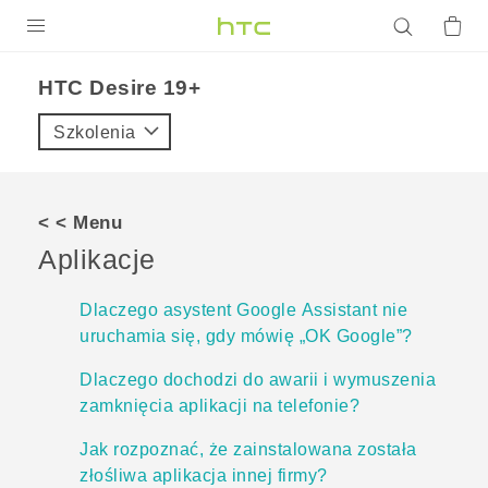
PRODUKTY
‎HTC Desire 19+‎‎
VIVE
Szkolenia
G REIGNS
SMARTFONY
< < Menu
AKCESORIA
Aplikacje
VIVERSE
Dlaczego asystent Google Assistant nie
uruchamia się, gdy mówię „OK Google”?
POMOC TECHNICZNA
Dlaczego dochodzi do awarii i wymuszenia
Urządzenia i akcesoria HTC
Zaloguj się
zamknięcia aplikacji na telefonie?
Jak rozpoznać, że zainstalowana została
złośliwa aplikacja innej firmy?