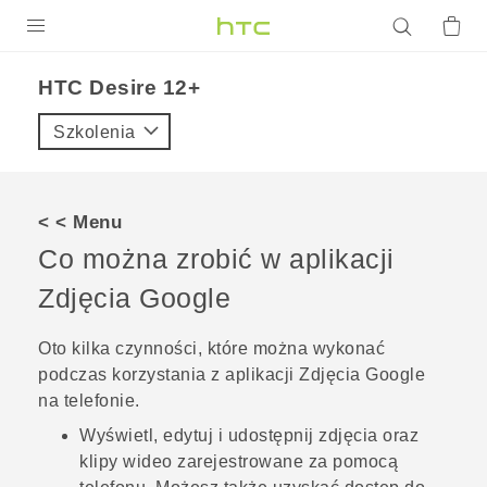
PRODUKTY
HTC Desire 12+‎
VIVE
Szkolenia
G REIGNS
SMARTFONY
< < Menu
AKCESORIA
Co można zrobić w aplikacji
VIVERSE
Zdjęcia Google
POMOC TECHNICZNA
Oto kilka czynności, które można wykonać
podczas korzystania z aplikacji
Zdjęcia Google
Urządzenia i akcesoria HTC
Zaloguj się
na telefonie.
Wyświetl, edytuj i udostępnij zdjęcia oraz
klipy wideo zarejestrowane za pomocą