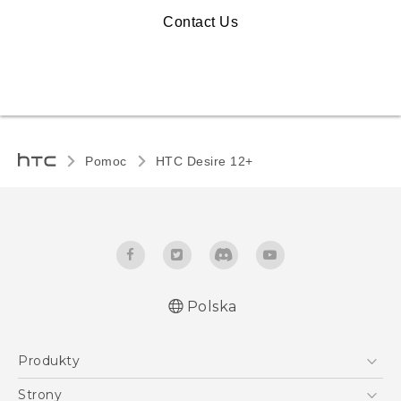
Contact Us
Pomoc
HTC Desire 12+‎
Polska
Produkty
Polish - Skrócony przewodnik
Smartfony
Polish - Podręczniki użytkownika
Strony